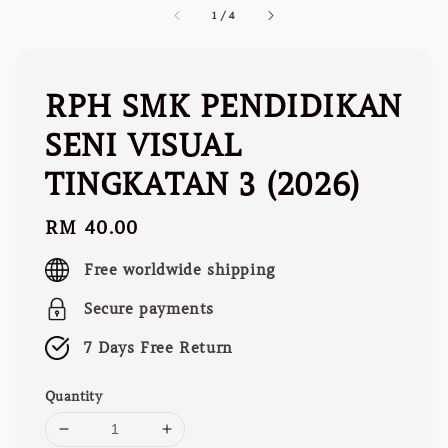
1
/
4
RPH SMK PENDIDIKAN
SENI VISUAL
TINGKATAN 3 (2026)
Regular
RM 40.00
price
Free worldwide shipping
Secure payments
7 Days Free Return
Quantity