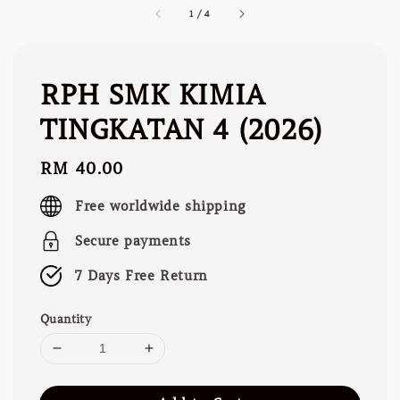
1
/
4
RPH SMK KIMIA
TINGKATAN 4 (2026)
Regular
RM 40.00
price
Free worldwide shipping
Secure payments
7 Days Free Return
Quantity