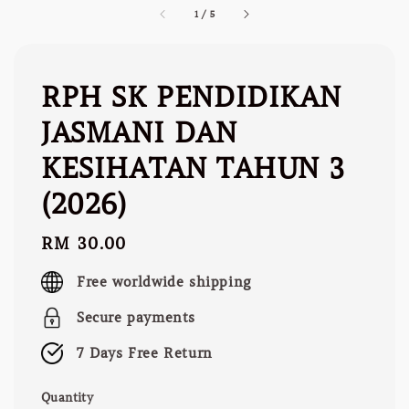
1
/
5
RPH SK PENDIDIKAN
JASMANI DAN
KESIHATAN TAHUN 3
(2026)
Regular
RM 30.00
price
Free worldwide shipping
Secure payments
7 Days Free Return
Quantity