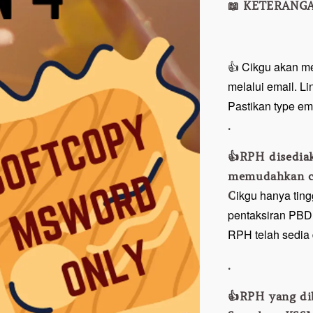
📖 KETERANGA
👍 Cikgu akan m
melalui email. L
Pastikan type em
.
👍RPH disedia
memudahkan ci
ikgu hanya ting
C
pentaksiran PBD 
RPH telah sedia d
.
👍RPH yang di