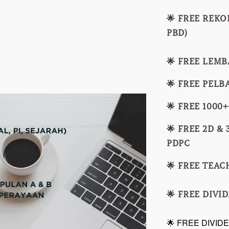
🌟 FREE REK
PBD)
🌟 FREE LEM
🌟 FREE PEL
🌟 FREE 100
🌟 FREE 2D 
PDPC
🌟 FREE TEAC
🌟 FREE DIVI
🌟 FREE DIVID