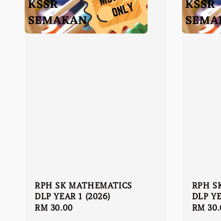
RPH SK MATHEMATICS
RPH S
DLP YEAR 1 (2026)
DLP YE
Regular
RM 30.00
Regula
RM 30.
price
price