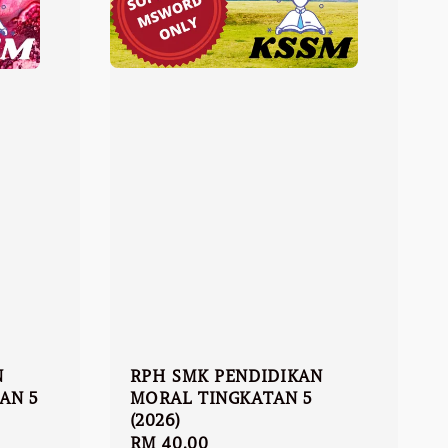
RPH SMK PENDIDIKAN
N
MORAL TINGKATAN 5
AN 5
(2026)
Regular
RM 40.00