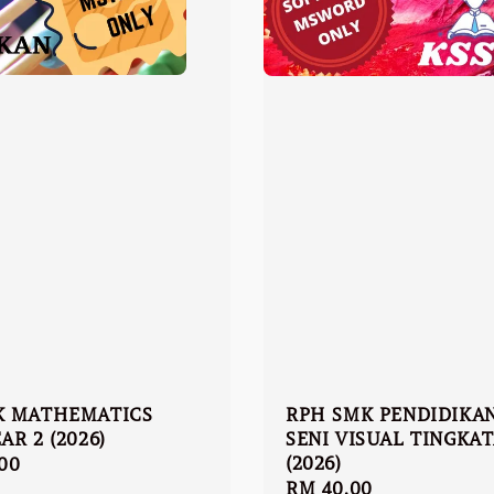
K MATHEMATICS
RPH SMK PENDIDIKA
AR 2 (2026)
SENI VISUAL TINGKAT
(2026)
r
00
Regular
RM 40.00