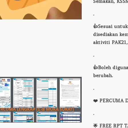
Semakan, KSSM
.
👍Sesuai untu
disediakan ke
aktiviti PAK21
.
👍Boleh diguna
berubah.
.
❤️ PERCUMA 
.
🌟 FREE RPT 