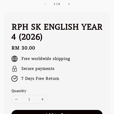
1
/
4
RPH SK ENGLISH YEAR
4 (2026)
Regular
RM 30.00
price
Free worldwide shipping
Secure payments
7 Days Free Return
Quantity