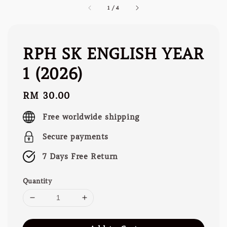
1
/
4
RPH SK ENGLISH YEAR
1 (2026)
Regular
RM 30.00
price
Free worldwide shipping
Secure payments
7 Days Free Return
Quantity