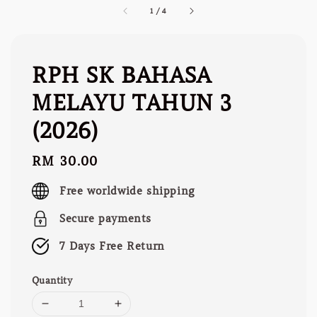
1
/
4
RPH SK BAHASA
MELAYU TAHUN 3
(2026)
Regular
RM 30.00
price
Free worldwide shipping
Secure payments
7 Days Free Return
Quantity